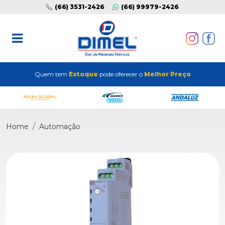
(66) 3531-2426
(66) 99979-2426
Quem tem
Estoque
pode oferecer o
Melhor Preço
Home
Automação
Previous
Next