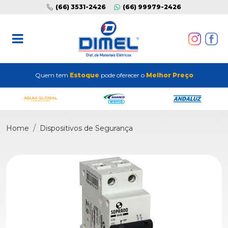
(66) 3531-2426
(66) 99979-2426
Quem tem
Estoque
pode oferecer o
Melhor Preço
Home
Dispositivos de Segurança
Previous
Next