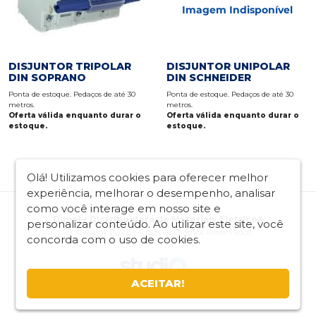
DISJUNTOR TRIPOLAR
DISJUNTOR UNIPOLAR
DIN SOPRANO
DIN SCHNEIDER
Ponta de estoque. Pedaços de até 30
Ponta de estoque. Pedaços de até 30
metros.
metros.
Oferta válida enquanto durar o
Oferta válida enquanto durar o
estoque.
estoque.
Olá! Utilizamos cookies para oferecer melhor
experiência, melhorar o desempenho, analisar
como você interage em nosso site e
Dimel - Distribuidora de Materiais Elétricos
personalizar conteúdo. Ao utilizar este site, você
Copyright 2026 - Todos os Direitos Reservados
concorda com o uso de cookies.
ACEITAR!