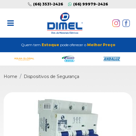
(66) 3531-2426
(66) 99979-2426
Quem tem
Estoque
pode oferecer o
Melhor Preço
Home
Dispositivos de Segurança
Previous
Next