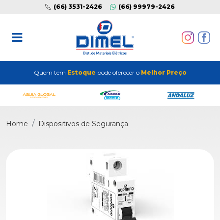
(66) 3531-2426
(66) 99979-2426
Quem tem
Estoque
pode oferecer o
Melhor Preço
Home
Dispositivos de Segurança
Previous
Next